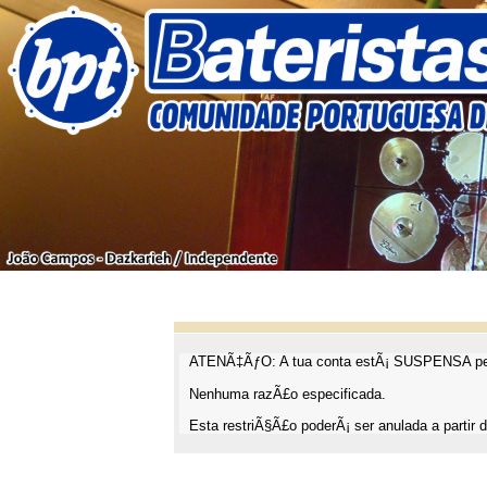
ATENÃ‡ÃƒO: A tua conta estÃ¡ SUSPENSA pel
Nenhuma razÃ£o especificada.
Esta restriÃ§Ã£o poderÃ¡ ser anulada a partir d