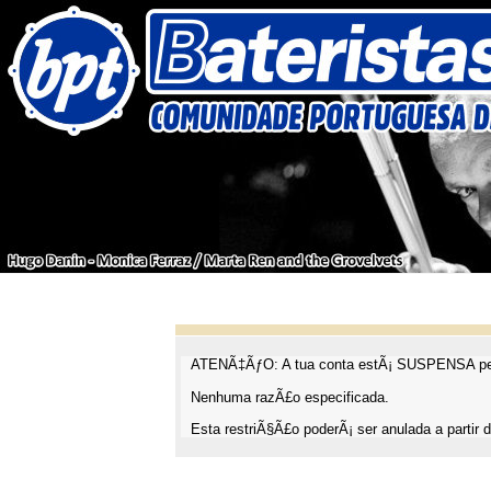
ATENÃ‡ÃƒO: A tua conta estÃ¡ SUSPENSA pel
Nenhuma razÃ£o especificada.
Esta restriÃ§Ã£o poderÃ¡ ser anulada a partir d