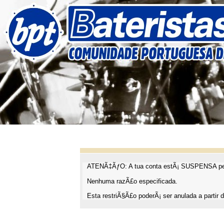
ATENÃ‡ÃƒO: A tua conta estÃ¡ SUSPENSA pel
Nenhuma razÃ£o especificada.
Esta restriÃ§Ã£o poderÃ¡ ser anulada a partir d