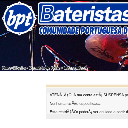
ATENÃ‡ÃƒO: A tua conta estÃ¡ SUSPENSA pel
Nenhuma razÃ£o especificada.
Esta restriÃ§Ã£o poderÃ¡ ser anulada a partir d