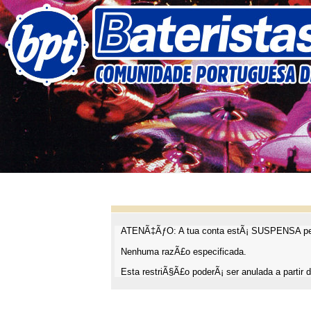
ATENÃ‡ÃƒO: A tua conta estÃ¡ SUSPENSA pel
Nenhuma razÃ£o especificada.
Esta restriÃ§Ã£o poderÃ¡ ser anulada a partir d