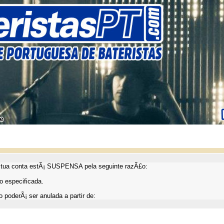
ua conta estÃ¡ SUSPENSA pela seguinte razÃ£o:
 especificada.
 poderÃ¡ ser anulada a partir de: