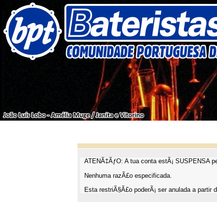
ATENÃ‡ÃƒO: A tua conta estÃ¡ SUSPENSA pel
Nenhuma razÃ£o especificada.
Esta restriÃ§Ã£o poderÃ¡ ser anulada a partir d