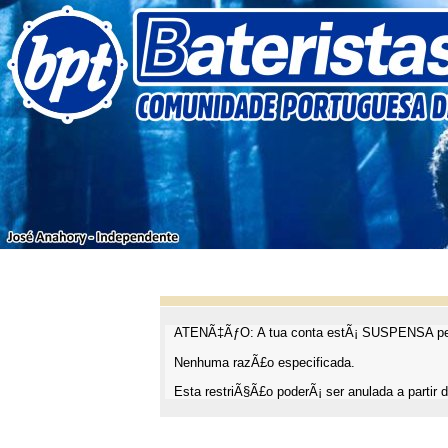
ATENÃ‡ÃƒO: A tua conta estÃ¡ SUSPENSA pel
Nenhuma razÃ£o especificada.
Esta restriÃ§Ã£o poderÃ¡ ser anulada a partir d