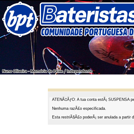
ATENÃ‡ÃƒO: A tua conta estÃ¡ SUSPENSA pel
Nenhuma razÃ£o especificada.
Esta restriÃ§Ã£o poderÃ¡ ser anulada a partir d