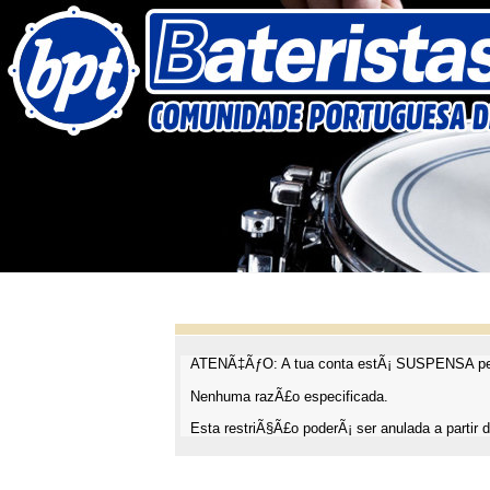
ATENÃ‡ÃƒO: A tua conta estÃ¡ SUSPENSA pel
Nenhuma razÃ£o especificada.
Esta restriÃ§Ã£o poderÃ¡ ser anulada a partir d