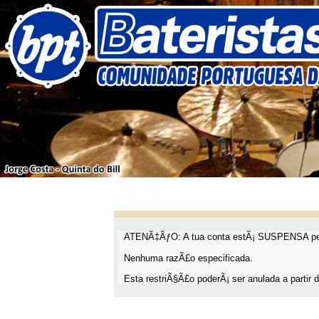
ATENÃ‡ÃƒO: A tua conta estÃ¡ SUSPENSA pel
Nenhuma razÃ£o especificada.
Esta restriÃ§Ã£o poderÃ¡ ser anulada a partir d