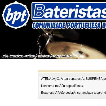
ATENÃ‡ÃƒO: A tua conta estÃ¡ SUSPENSA pel
Nenhuma razÃ£o especificada.
Esta restriÃ§Ã£o poderÃ¡ ser anulada a partir d