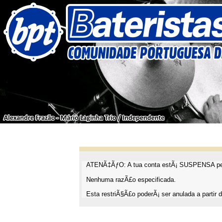
ATENÃ‡ÃƒO: A tua conta estÃ¡ SUSPENSA pel
Nenhuma razÃ£o especificada.
Esta restriÃ§Ã£o poderÃ¡ ser anulada a partir d