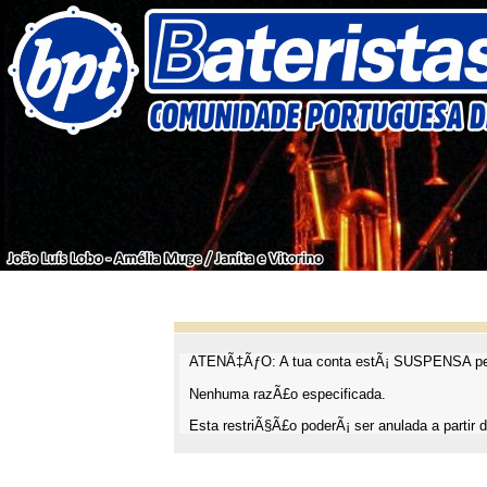
ATENÃ‡ÃƒO: A tua conta estÃ¡ SUSPENSA pel
Nenhuma razÃ£o especificada.
Esta restriÃ§Ã£o poderÃ¡ ser anulada a partir d