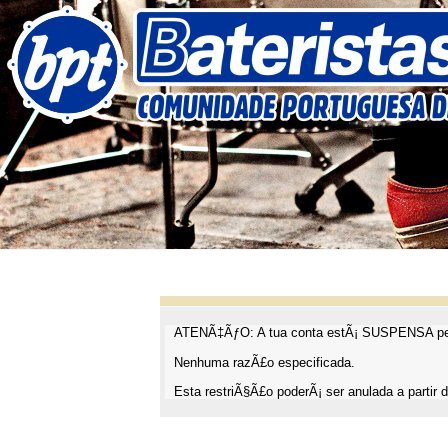
ATENÃ‡ÃƒO: A tua conta estÃ¡ SUSPENSA pel
Nenhuma razÃ£o especificada.
Esta restriÃ§Ã£o poderÃ¡ ser anulada a partir d