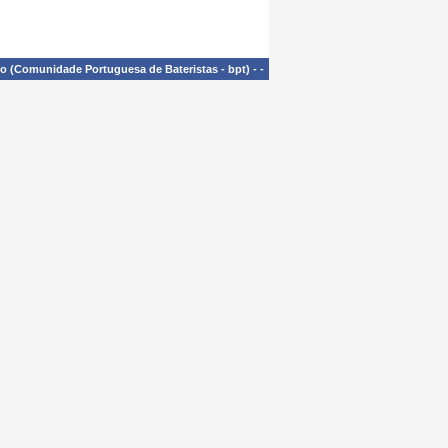
£o (Comunidade Portuguesa de Bateristas - bpt)
-
-