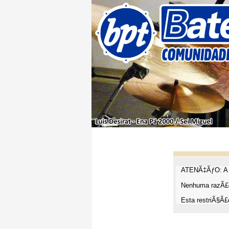
ATENÃ‡ÃƒO: A t
Nenhuma razÃ£o
Esta restriÃ§Ã£o