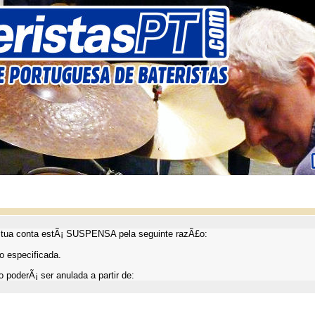
ua conta estÃ¡ SUSPENSA pela seguinte razÃ£o:
 especificada.
 poderÃ¡ ser anulada a partir de: