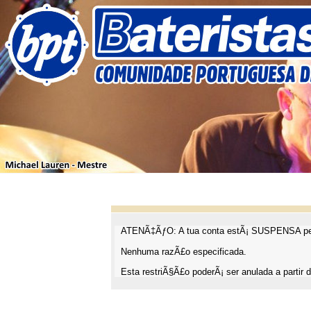
ATENÃ‡ÃƒO: A tua conta estÃ¡ SUSPENSA pel
Nenhuma razÃ£o especificada.
Esta restriÃ§Ã£o poderÃ¡ ser anulada a partir d