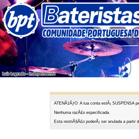
ATENÃ‡ÃƒO: A tua conta estÃ¡ SUSPENSA pel
Nenhuma razÃ£o especificada.
Esta restriÃ§Ã£o poderÃ¡ ser anulada a partir d