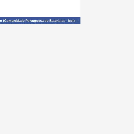
£o (Comunidade Portuguesa de Bateristas - bpt)
-
-