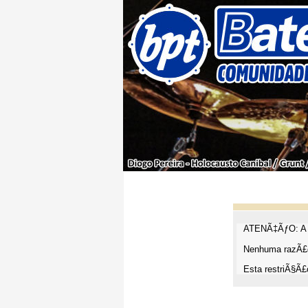
ATENÃ‡ÃƒO: A t
Nenhuma razÃ£o
Esta restriÃ§Ã£o