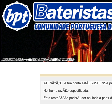
ATENÃ‡ÃƒO: A tua conta estÃ¡ SUSPENSA pel
Nenhuma razÃ£o especificada.
Esta restriÃ§Ã£o poderÃ¡ ser anulada a partir d