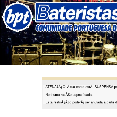
ATENÃ‡ÃƒO: A tua conta estÃ¡ SUSPENSA pel
Nenhuma razÃ£o especificada.
Esta restriÃ§Ã£o poderÃ¡ ser anulada a partir d