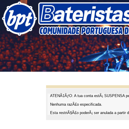
ATENÃ‡ÃƒO: A tua conta estÃ¡ SUSPENSA pel
Nenhuma razÃ£o especificada.
Esta restriÃ§Ã£o poderÃ¡ ser anulada a partir d