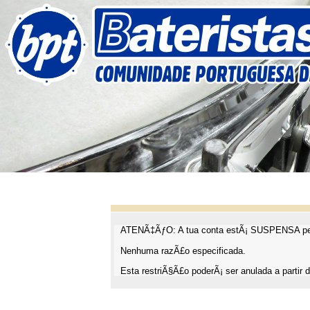
ATENÃ‡ÃƒO: A tua conta estÃ¡ SUSPENSA pel
Nenhuma razÃ£o especificada.
Esta restriÃ§Ã£o poderÃ¡ ser anulada a partir d