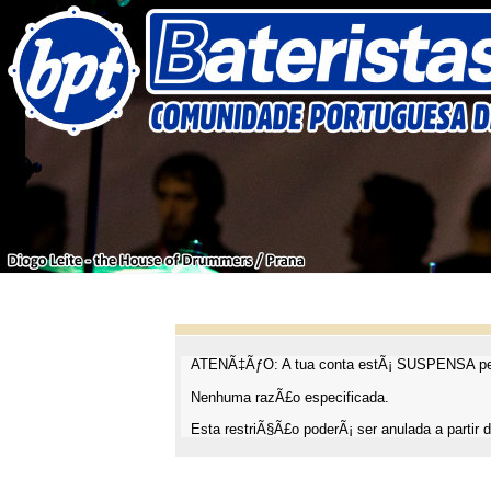
ATENÃ‡ÃƒO: A tua conta estÃ¡ SUSPENSA pel
Nenhuma razÃ£o especificada.
Esta restriÃ§Ã£o poderÃ¡ ser anulada a partir d