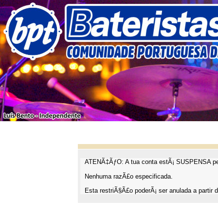
ATENÃ‡ÃƒO: A tua conta estÃ¡ SUSPENSA pel
Nenhuma razÃ£o especificada.
Esta restriÃ§Ã£o poderÃ¡ ser anulada a partir d