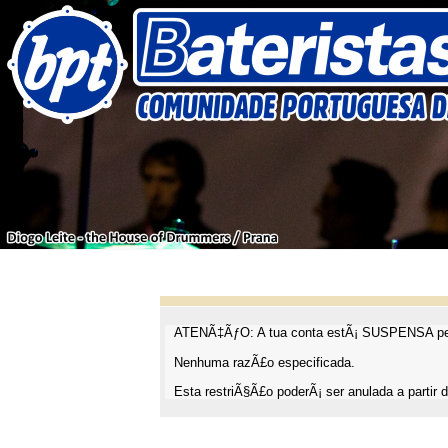
ATENÃ‡ÃƒO: A tua conta estÃ¡ SUSPENSA pel
Nenhuma razÃ£o especificada.
Esta restriÃ§Ã£o poderÃ¡ ser anulada a partir d