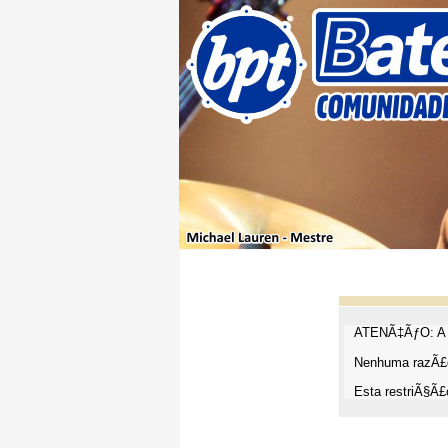
ATENÃ‡ÃƒO: A t
Nenhuma razÃ£o
Esta restriÃ§Ã£o