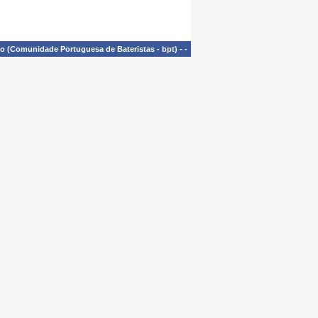
£o (Comunidade Portuguesa de Bateristas - bpt)
-
-