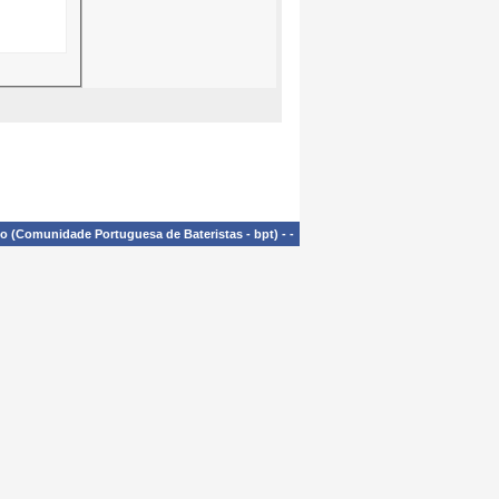
£o (Comunidade Portuguesa de Bateristas - bpt)
-
-