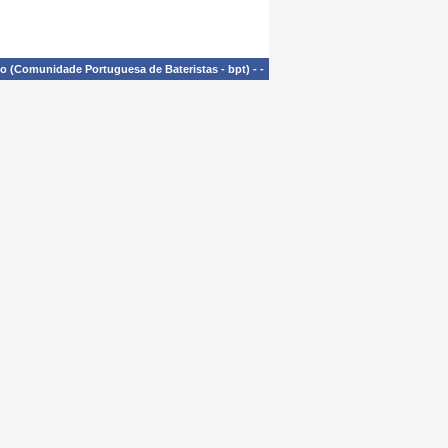
£o (Comunidade Portuguesa de Bateristas - bpt)
-
-