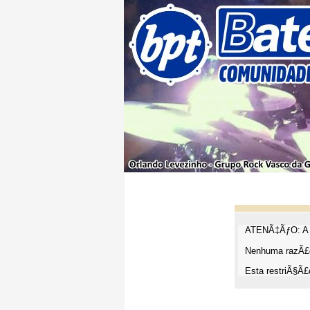
ATENÃ‡ÃƒO: A t
Nenhuma razÃ£o
Esta restriÃ§Ã£o