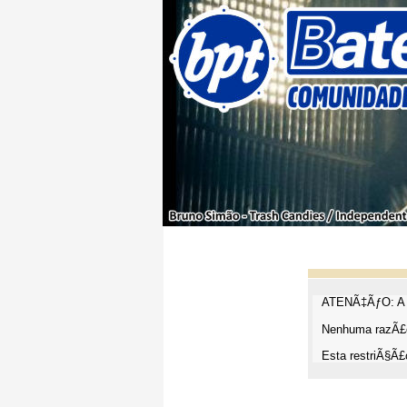
ATENÃ‡ÃƒO: A t
Nenhuma razÃ£o
Esta restriÃ§Ã£o