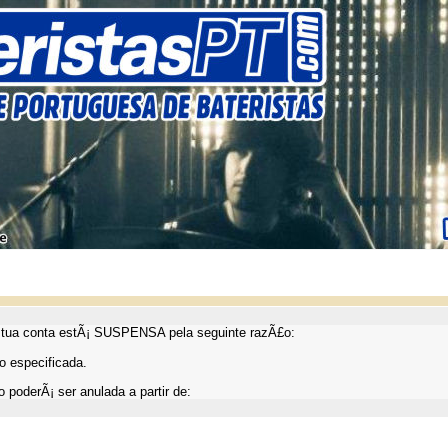
ua conta estÃ¡ SUSPENSA pela seguinte razÃ£o:
 especificada.
 poderÃ¡ ser anulada a partir de: