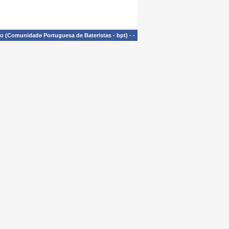
£o (Comunidade Portuguesa de Bateristas - bpt)
-
-