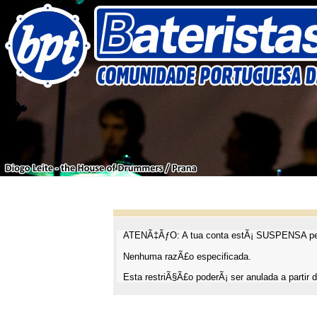
ATENÃ‡ÃƒO: A tua conta estÃ¡ SUSPENSA pel
Nenhuma razÃ£o especificada.
Esta restriÃ§Ã£o poderÃ¡ ser anulada a partir d