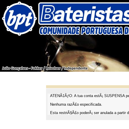
ATENÃ‡ÃƒO: A tua conta estÃ¡ SUSPENSA pel
Nenhuma razÃ£o especificada.
Esta restriÃ§Ã£o poderÃ¡ ser anulada a partir d