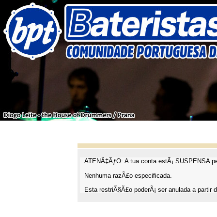
ATENÃ‡ÃƒO: A tua conta estÃ¡ SUSPENSA pel
Nenhuma razÃ£o especificada.
Esta restriÃ§Ã£o poderÃ¡ ser anulada a partir d