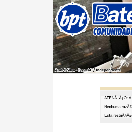
ATENÃ‡ÃƒO: A t
Nenhuma razÃ£o
Esta restriÃ§Ã£o