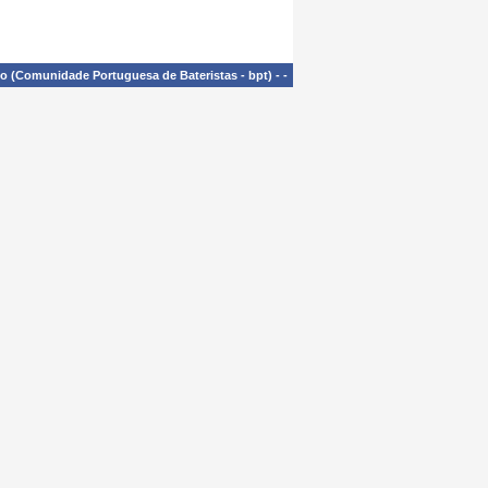
£o (Comunidade Portuguesa de Bateristas - bpt)
-
-