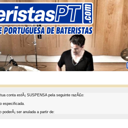
ua conta estÃ¡ SUSPENSA pela seguinte razÃ£o:
 especificada.
 poderÃ¡ ser anulada a partir de: