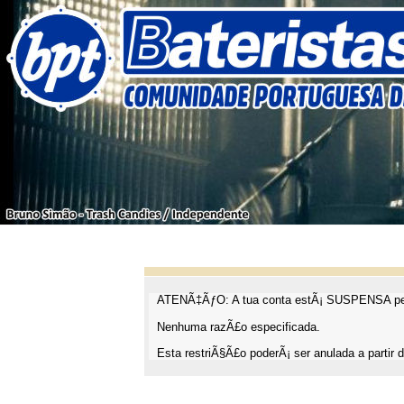
ATENÃ‡ÃƒO: A tua conta estÃ¡ SUSPENSA pel
Nenhuma razÃ£o especificada.
Esta restriÃ§Ã£o poderÃ¡ ser anulada a partir d