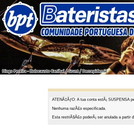
ATENÃ‡ÃƒO: A tua conta estÃ¡ SUSPENSA pel
Nenhuma razÃ£o especificada.
Esta restriÃ§Ã£o poderÃ¡ ser anulada a partir d