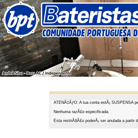
ATENÃ‡ÃƒO: A tua conta estÃ¡ SUSPENSA pel
Nenhuma razÃ£o especificada.
Esta restriÃ§Ã£o poderÃ¡ ser anulada a partir d