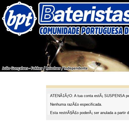
ATENÃ‡ÃƒO: A tua conta estÃ¡ SUSPENSA pel
Nenhuma razÃ£o especificada.
Esta restriÃ§Ã£o poderÃ¡ ser anulada a partir d