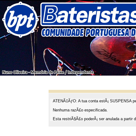
ATENÃ‡ÃƒO: A tua conta estÃ¡ SUSPENSA pel
Nenhuma razÃ£o especificada.
Esta restriÃ§Ã£o poderÃ¡ ser anulada a partir d