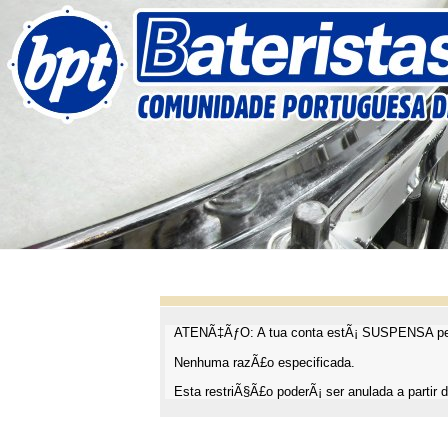
ATENÃ‡ÃƒO: A tua conta estÃ¡ SUSPENSA pel
Nenhuma razÃ£o especificada.
Esta restriÃ§Ã£o poderÃ¡ ser anulada a partir d