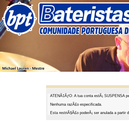
ATENÃ‡ÃƒO: A tua conta estÃ¡ SUSPENSA pel
Nenhuma razÃ£o especificada.
Esta restriÃ§Ã£o poderÃ¡ ser anulada a partir d