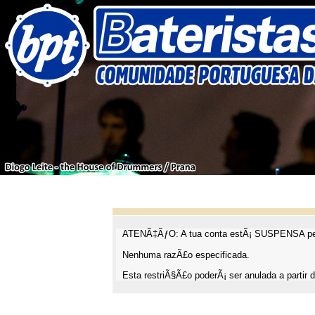
ATENÃ‡ÃƒO: A tua conta estÃ¡ SUSPENSA pel
Nenhuma razÃ£o especificada.
Esta restriÃ§Ã£o poderÃ¡ ser anulada a partir d