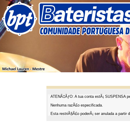
ATENÃ‡ÃƒO: A tua conta estÃ¡ SUSPENSA pel
Nenhuma razÃ£o especificada.
Esta restriÃ§Ã£o poderÃ¡ ser anulada a partir d